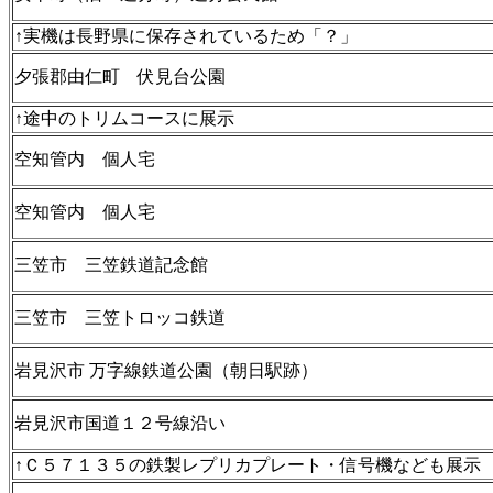
↑実機は長野県に保存されているため「？」
夕張郡由仁町 伏見台公園
↑途中のトリムコースに展示
空知管内 個人宅
空知管内 個人宅
三笠市 三笠鉄道記念館
三笠市 三笠トロッコ鉄道
岩見沢市 万字線鉄道公園（朝日駅跡）
岩見沢市国道１２号線沿い
↑Ｃ５７１３５の鉄製レプリカプレート・信号機なども展示