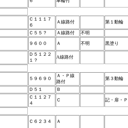
６
車輪付
Ｃ１１１７
Ａ線路付
第１動輪
６
Ｃ５５？
Ａ線路付
不明
９６００
Ａ
不明
黒塗り
Ｄ５１２２
A線路付
１？
Ａ・Ｐ線
５９６９０
第３動輪
路付
Ｄ５１
Ｂ
Ｃ１１２７
Ｃ
記・扉・Ｐ
４
Ｃ６２３４
Ａ