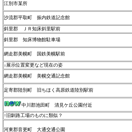
江別市某所
沙流郡平取町 振内鉄道記念館
斜里郡 ＪＲ知床斜里駅前
斜里郡 知床博物館駐車場
網走郡美幌町 国鉄美幌駅前
↓展示位置変更など現在の姿
網走郡美幌町 美幌交通記念館
足寄郡陸別町 旧ちほく高原鉄道陸別駅前
中川郡池田町 清見ケ丘公園付近
↑旧釧路工場のものに類似？
河東郡音更町 大通交通公園