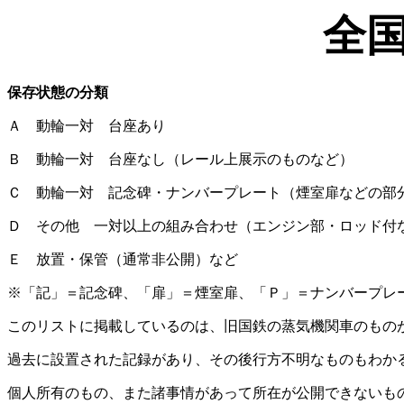
全
保存状態の分類
Ａ 動輪一対 台座あり
Ｂ 動輪一対 台座なし（レール上展示のものなど）
Ｃ 動輪一対 記念碑・ナンバープレート（煙室扉などの部
Ｄ その他 一対以上の組み合わせ（エンジン部・ロッド付
Ｅ 放置・保管（通常非公開）など
※「記」＝記念碑、「扉」＝煙室扉、「Ｐ」＝ナンバープレ
このリストに掲載しているのは、旧国鉄の蒸気機関車のもの
過去に設置された記録があり、その後行方不明なものもわか
個人所有のもの、また諸事情があって所在が公開できないも