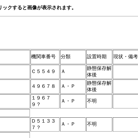
リックすると画像が表示されます。
機関車番号
分類
設置時期
現状・備考
静態保存解
Ｃ５５４９
Ａ
体後
静態保存解
４９６７８
Ａ・Ｐ
体後
１９６７
Ａ・Ｐ
不明
９？
Ｄ５１３３
Ａ・Ｐ
不明
７？