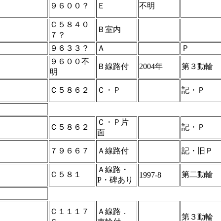
９６００？
Ｅ
不明
Ｃ５８４０
Ｂ室内
７？
９６３３？
Ａ
Ｐ
９６００不
Ｂ線路付
2004年
第３動輪
明
Ｃ５８６２
Ｃ・Ｐ
記・Ｐ
Ｃ・Ｐ片
Ｃ５８６２
記・Ｐ
面
７９６６７
Ａ線路付
記・旧Ｐ
Ａ線路・
Ｃ５８１
第二動輪
1997-8
P・碑あり
Ｃ１１１７
Ａ線路．
第３動輪