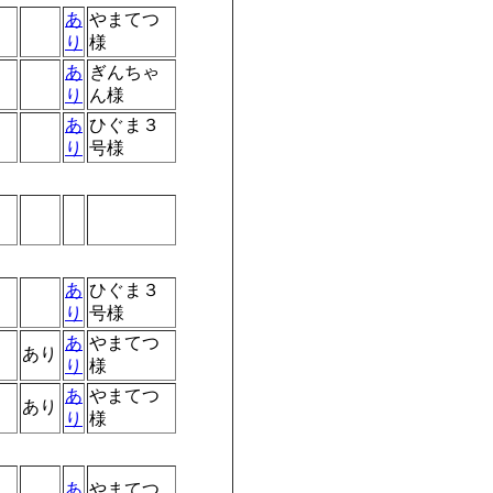
あ
やまてつ
り
様
あ
ぎんちゃ
り
ん様
あ
ひぐま３
り
号様
あ
ひぐま３
り
号様
あ
やまてつ
あり
り
様
あ
やまてつ
あり
り
様
あ
やまてつ