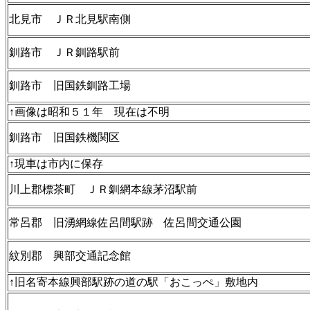
北見市 ＪＲ北見駅南側
釧路市 ＪＲ釧路駅前
釧路市 旧国鉄釧路工場
↑画像は昭和５１年 現在は不明
釧路市 旧国鉄機関区
↑現車は市内に保存
川上郡標茶町 ＪＲ釧網本線茅沼駅前
常呂郡 旧湧網線佐呂間駅跡 佐呂間交通公園
紋別郡 興部交通記念館
↑旧名寄本線興部駅跡の道の駅「おこっぺ」敷地内