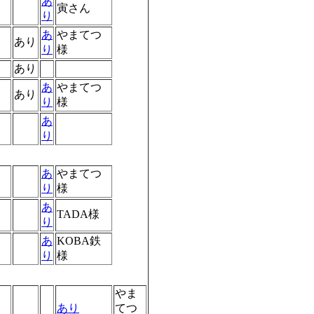
あ
寅さん
り
あ
やまてつ
あり
り
様
あり
あ
やまてつ
あり
り
様
あ
り
あ
やまてつ
り
様
あ
TADA様
り
あ
KOBA鉄
り
様
やま
あり
てつ