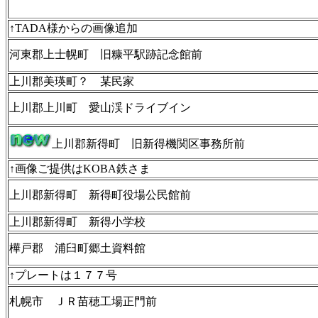
↑TADA様からの画像追加
河東郡上士幌町 旧糠平駅跡記念館前
上川郡美瑛町？ 某民家
上川郡上川町 愛山渓ドライブイン
上川郡新得町 旧新得機関区事務所前
↑画像ご提供はKOBA鉄さま
上川郡新得町 新得町役場公民館前
上川郡新得町 新得小学校
樺戸郡 浦臼町郷土資料館
↑プレートは１７７号
札幌市 ＪＲ苗穂工場正門前