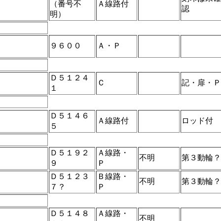
（番号不
Ａ線路付
認
明）
９６００
Ａ・Ｐ
Ｄ５１２４
Ｃ
記・扉・Ｐ
１
Ｄ５１４６
Ａ線路付
ロッド付
５
Ｄ５１９２
Ａ線路・
不明
第３動輪？
９
Ｐ
Ｄ５１２３
Ｂ線路・
不明
第３動輪？
７？
Ｐ
Ｄ５１４８
Ａ線路・
不明