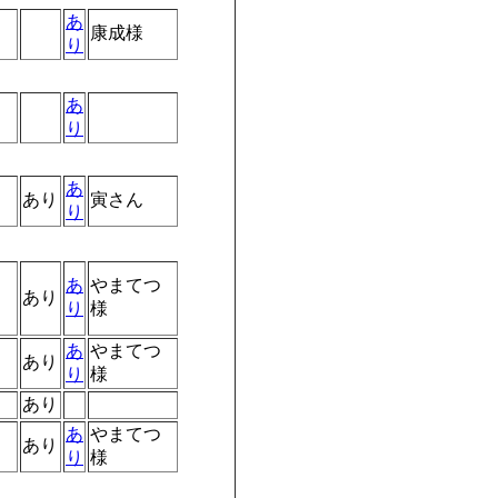
あ
康成様
り
あ
り
あ
あり
寅さん
り
あ
やまてつ
あり
り
様
あ
やまてつ
あり
り
様
あり
あ
やまてつ
あり
り
様