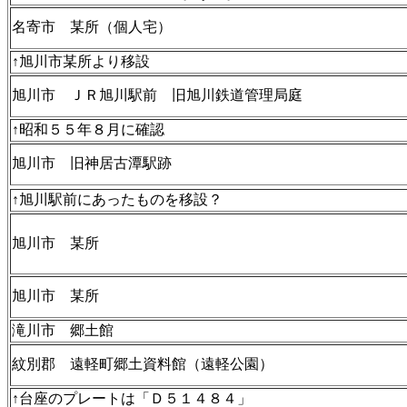
名寄市 某所（個人宅）
↑旭川市某所より移設
旭川市 ＪＲ旭川駅前 旧旭川鉄道管理局庭
↑昭和５５年８月に確認
旭川市 旧神居古潭駅跡
↑旭川駅前にあったものを移設？
旭川市 某所
旭川市 某所
滝川市 郷土館
紋別郡 遠軽町郷土資料館（遠軽公園）
↑台座のプレートは「Ｄ５１４８４」