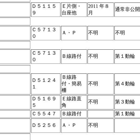
Ｄ５１１５
Ｅ片側・
2011 年８
通常非公開
９
台座他
月
Ｃ５７１３
Ａ・Ｐ
不明
不明
０
Ｃ５７１３
Ｂ線路付
不明
第１動輪
０
Ｂ線路
Ｄ５１２４
付・簡易
不明
第４動輪
１
柵
Ｄ５１６９
Ｅ線路直
不明
第３動輪
５
角
Ｃ５５４７
Ｂ線路付
第１動輪
Ｄ５２５６
Ａ・Ｐ
不明