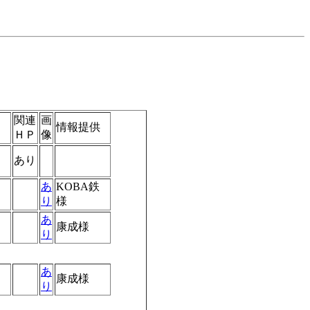
関連
画
情報提供
ＨＰ
像
あり
あ
KOBA鉄
り
様
あ
康成様
り
あ
康成様
り