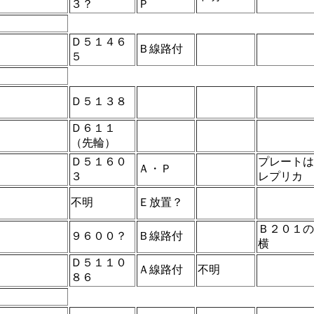
３？
Ｐ
Ｄ５１４６
Ｂ線路付
５
Ｄ５１３８
Ｄ６１１
（先輪）
Ｄ５１６０
プレートは
Ａ・Ｐ
３
レプリカ
不明
Ｅ放置？
Ｂ２０１の
９６００？
Ｂ線路付
横
Ｄ５１１０
Ａ線路付
不明
８６