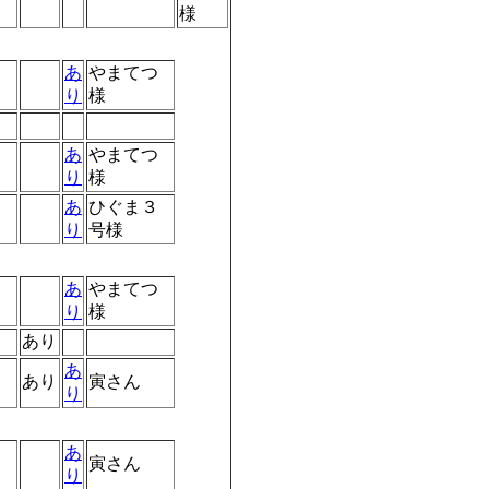
様
あ
やまてつ
り
様
あ
やまてつ
り
様
あ
ひぐま３
り
号様
あ
やまてつ
り
様
あり
あ
あり
寅さん
り
あ
寅さん
り