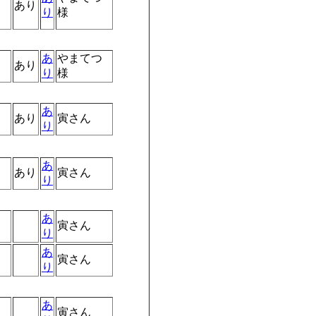
あり
り
様
あ
やまてつ
あり
り
様
あ
あり
寅さん
り
あ
あり
寅さん
り
あ
寅さん
り
あ
寅さん
り
あ
寅さん